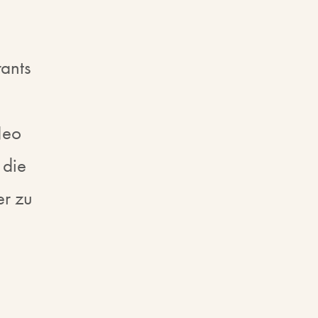
rants
Neo
 die
er zu