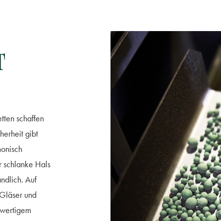
T
etten schaffen
erheit gibt
monisch
r schlanke Hals
ändlich. Auf
t Gläser und
hwertigem