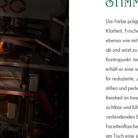
STIM
Die Farbe präg
Klarheit, Frisc
ebenso wie mit 
ab und setzt z
Kontrapunkt. Im
erhält er eine 
für reduzierte,
stillen und per
Reinheit im Inn
sichtbar und fü
verbindenden E
Facettenflasch
am Tisch eine s