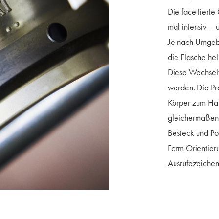
Die facettierte 
mal intensiv –
Je nach Umgebu
die Flasche hell
Diese Wechselw
werden. Die P
Körper zum Hal
gleichermaßen
Besteck und Por
Form Orientierun
Ausrufezeichen 