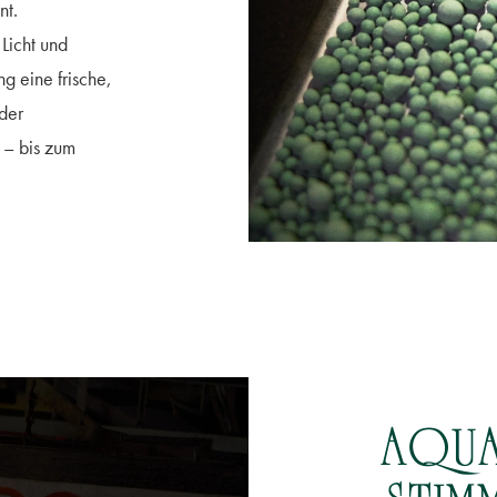
nt.
Licht und
g eine frische,
 der
t – bis zum
AQUA