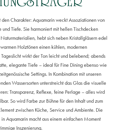
MUNGSTRÄGER
t den Charakter: Aquamarin weckt Assoziationen von
he und Tiefe. Sie harmoniert mit hellen Tischdecken
Naturmaterialien, hebt sich neben Kristallgläsern edel
u warmen Holztönen einen kühlen, modernen
 Tageslicht wirkt der Ton leicht und belebend; abends
satte, elegante Tiefe – ideal für Fine Dining ebenso wie
 zeitgenössische Settings. In Kombination mit unseren
lenden Wassersorten unterstreicht das Glas die visuelle
eren: Transparenz, Reflexe, feine Perlage – alles wird
hlbar. So wird Farbe zur Bühne für den Inhalt und zum
lement zwischen Küche, Service und Ambiente. Die
e in Aquamarin macht aus einem einfachen Moment
timmige Inszenierung.