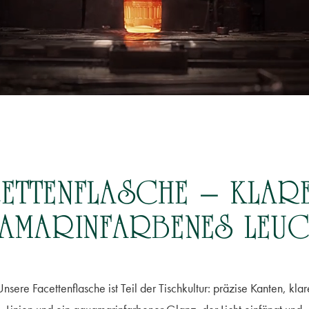
CETTENFLASCHE – KLAR
AMARIN­FARBENES LEUC
Unsere Facettenflasche ist Teil der Tischkultur: präzise Kanten, klar