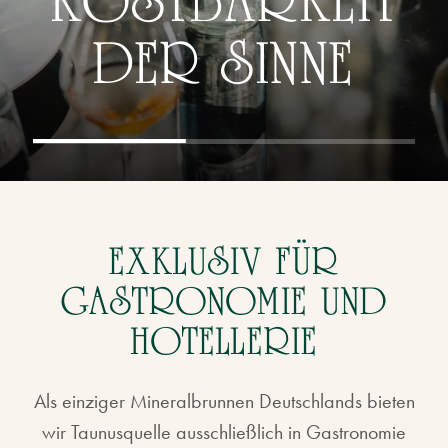
KOSTBARKEIT
KOSTBARKEIT
KOSTBARKEIT
KOSTBARKEIT
KOSTBARKEIT
DER SINNE
DER SINNE
DER SINNE
DER SINNE
DER SINNE
EXKLUSIV FÜR
GASTRONOMIE UND
HOTELLERIE
Als einziger Mineralbrunnen Deutschlands bieten
wir Taunusquelle ausschließlich in Gastronomie